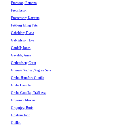
Fransson; Ramona
Fredriksson
Frostenson; Katarina
Fröberg Idling Peter
Gabaldon; Diana
Gabrielsson; Eva
Gardell; Jonas
Gavalda; Anna
Gerhardsen; Carin
Ghazale Nadim ,Nygren Sara
Grahn-Hinnfors Gunilla
Grebe Camilla
Grebe Camilla , Träff Åsa
Grigoriev Maxim
Grigorjev; Boris
Grisham John
Guillou