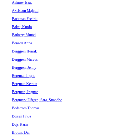
Asimov Isaac
Axelsson Majgull
Backman Fredrik
Baksi; Kurdo
Barbery; Muriel
Benson Anna
Berggren Henrik
Berggren Marcus
Berggren; Jenny
Bergman Ingrid
Bergman Kerstin
Bergman; Ingmar
Bergmark Elfgren; Sara, Strandbe
Bodström Thomas
Boisen Frida
Bojs Karin
Brown, Dan