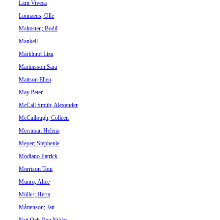
Lärn Viveca
Lönnaeus; Olle
Malmsten; Bodil
Mankell
Marklund Liza
Martinsson Sara
Mattson Ellen
May Peter
McCall Smith; Alexander
McCullough; Colleen
Merriman Helena
Meyer; Stephenie
Modiano Patrick
Morrison Toni
Munro; Alice
Müller; Herta
Mårtenson; Jan