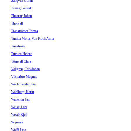
Sällqvist Göran
Tamas; Gellert
Theorin; Johan
Thorvall
Tranströmer Tomas
Tumba Mona, Von Koch Anna
Tunström
Tursten Helene
Törnvall Clara
Vallgren, Carl-Johan
Västerbro Magnus
Wachtmeister; Ian
Wahlberg; Karin
Wallentin Jan
Weiss; Lars
Westö Kjell
Wijmark
Wolff Lina