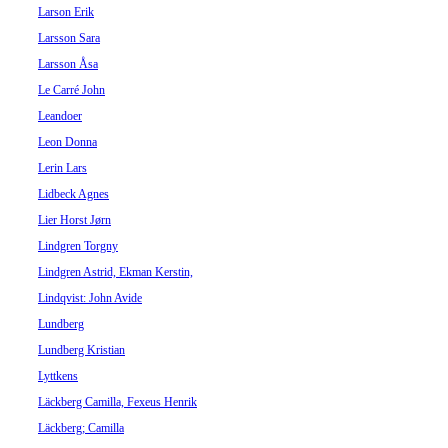
Larson Erik
Larsson Sara
Larsson Åsa
Le Carré John
Leandoer
Leon Donna
Lerin Lars
Lidbeck Agnes
Lier Horst Jørn
Lindgren Torgny
Lindgren Astrid, Ekman Kerstin,
Lindqvist: John Avide
Lundberg
Lundberg Kristian
Lyttkens
Läckberg Camilla, Fexeus Henrik
Läckberg; Camilla