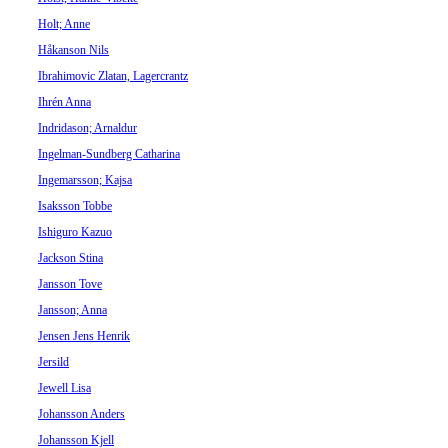
Holt; Anne
Håkanson Nils
Ibrahimovic Zlatan, Lagercrantz
Ihrén Anna
Indridason; Arnaldur
Ingelman-Sundberg Catharina
Ingemarsson; Kajsa
Isaksson Tobbe
Ishiguro Kazuo
Jackson Stina
Jansson Tove
Jansson; Anna
Jensen Jens Henrik
Jersild
Jewell Lisa
Johansson Anders
Johansson Kjell