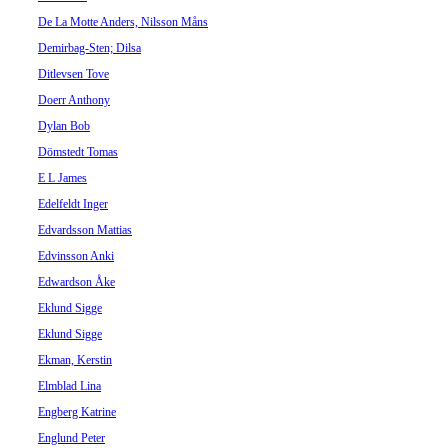
De La Motte Anders, Nilsson Måns
Demirbag-Sten; Dilsa
Ditlevsen Tove
Doerr Anthony
Dylan Bob
Dömstedt Tomas
E L James
Edelfeldt Inger
Edvardsson Mattias
Edvinsson Anki
Edwardson Åke
Eklund Sigge
Eklund Sigge
Ekman, Kerstin
Elmblad Lina
Engberg Katrine
Englund Peter