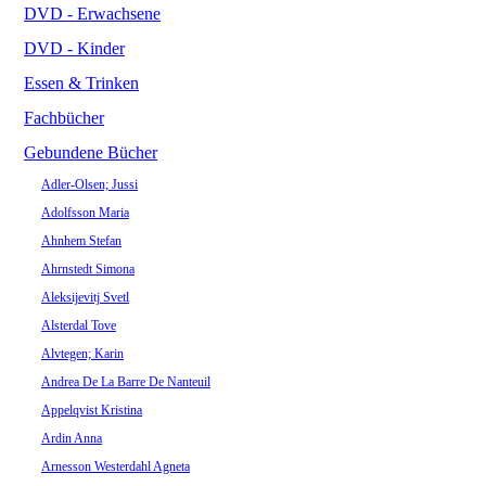
DVD - Erwachsene
DVD - Kinder
Essen & Trinken
Fachbücher
Gebundene Bücher
Adler-Olsen; Jussi
Adolfsson Maria
Ahnhem Stefan
Ahrnstedt Simona
Aleksijevitj Svetl
Alsterdal Tove
Alvtegen; Karin
Andrea De La Barre De Nanteuil
Appelqvist Kristina
Ardin Anna
Arnesson Westerdahl Agneta