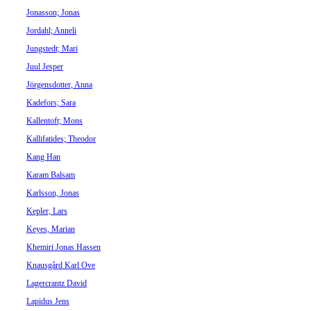
Jonasson; Jonas
Jordahl; Anneli
Jungstedt; Mari
Juul Jesper
Jörgensdotter, Anna
Kadefors; Sara
Kallentoft; Mons
Kallifatides; Theodor
Kang Han
Karam Balsam
Karlsson, Jonas
Kepler, Lars
Keyes, Marian
Khemiri Jonas Hassen
Knausgård Karl Ove
Lagercrantz David
Lapidus Jens