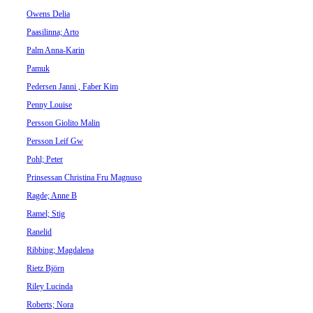
Owens Delia
Paasilinna; Arto
Palm Anna-Karin
Pamuk
Pedersen Janni , Faber Kim
Penny Louise
Persson Giolito Malin
Persson Leif Gw
Pohl; Peter
Prinsessan Christina Fru Magnuso
Ragde; Anne B
Ramel; Stig
Ranelid
Ribbing; Magdalena
Rietz Björn
Riley Lucinda
Roberts; Nora