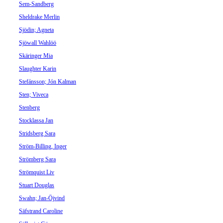
Sem-Sandberg
Sheldrake Merlin
Sjödin; Agneta
Sjöwall Wahlöö
Skäringer Mia
Slaughter Karin
Stefánsson; Jón Kalman
Sten; Viveca
Stenberg
Stocklassa Jan
Stridsberg Sara
Ström-Billing, Inger
Strömberg Sara
Strömquist Liv
Stuart Douglas
Swahn; Jan-Öjvind
Säfstrand Caroline