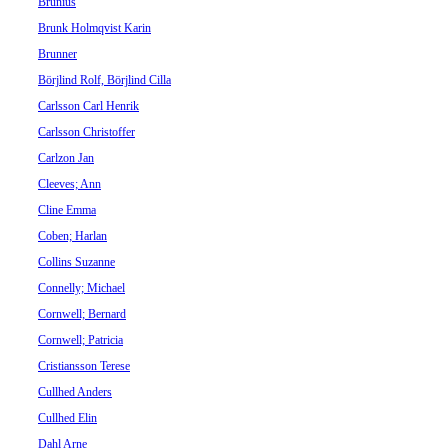
Brunius
Brunk Holmqvist Karin
Brunner
Börjlind Rolf, Börjlind Cilla
Carlsson Carl Henrik
Carlsson Christoffer
Carlzon Jan
Cleeves; Ann
Cline Emma
Coben; Harlan
Collins Suzanne
Connelly; Michael
Cornwell; Bernard
Cornwell; Patricia
Cristiansson Terese
Cullhed Anders
Cullhed Elin
Dahl Arne