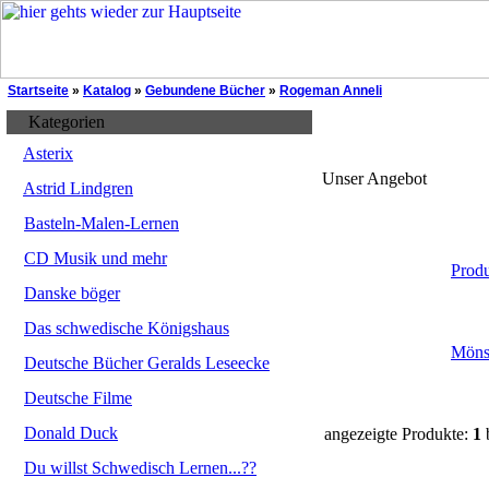
Startseite
»
Katalog
»
Gebundene Bücher
»
Rogeman Anneli
Kategorien
Asterix
Unser Angebot
Astrid Lindgren
Basteln-Malen-Lernen
CD Musik und mehr
Prod
Danske böger
Das schwedische Königshaus
Mönst
Deutsche Bücher Geralds Leseecke
Deutsche Filme
Donald Duck
angezeigte Produkte:
1
Du willst Schwedisch Lernen...??