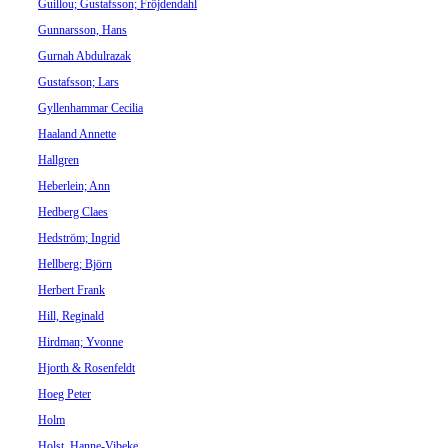
Guillou; Gustafsson; Fröjdendahl
Gunnarsson, Hans
Gurnah Abdulrazak
Gustafsson; Lars
Gyllenhammar Cecilia
Haaland Annette
Hallgren
Heberlein; Ann
Hedberg Claes
Hedström; Ingrid
Hellberg; Björn
Herbert Frank
Hill, Reginald
Hirdman; Yvonne
Hjorth & Rosenfeldt
Hoeg Peter
Holm
Holst, Hanne-Vibeke