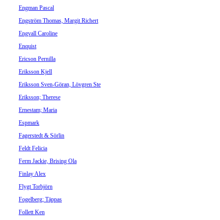
Engman Pascal
Engström Thomas, Margit Richert
Engvall Caroline
Enquist
Ericson Pernilla
Eriksson Kjell
Eriksson Sven-Göran, Lövgren Ste
Eriksson; Therese
Ernestam; Maria
Espmark
Fagerstedt & Sörlin
Feldt Felicia
Ferm Jackie, Brising Ola
Finlay Alex
Flygt Torbjörn
Fogelberg; Täppas
Follett Ken