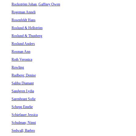
Rockström Johan ,Gaffney Owen
Rogeman Anneli
Rosenfeldt Hans
Roslund & Hellström
Roslund & Thunberg
Roslund Anders
Rosman Ann
Roth Veronica
Rowling
Rudberg; Denise
Salihu Diamant
Sandgren Lydia
Sarenbrant Sofie
Schepp Emelie
Schiefauer Jessica
Schulman; Ninni
Sedwall; Barbro