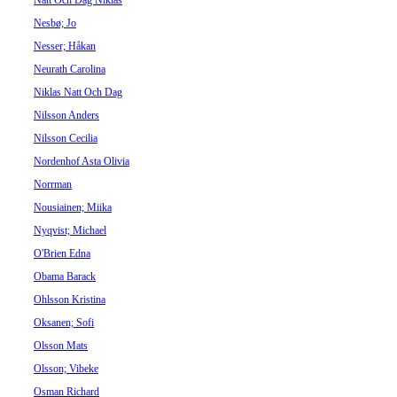
Natt Och Dag Niklas
Nesbø; Jo
Nesser; Håkan
Neurath Carolina
Niklas Natt Och Dag
Nilsson Anders
Nilsson Cecilia
Nordenhof Asta Olivia
Norrman
Nousiainen; Miika
Nyqvist; Michael
O'Brien Edna
Obama Barack
Ohlsson Kristina
Oksanen; Sofi
Olsson Mats
Olsson; Vibeke
Osman Richard