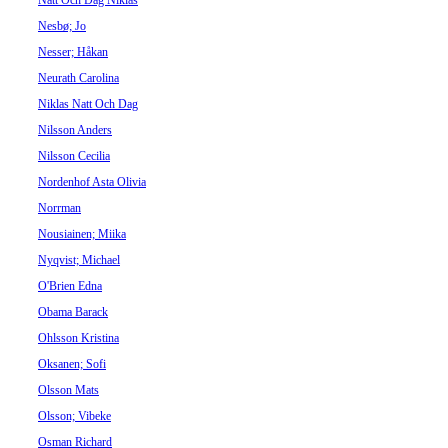
Natt Och Dag Niklas
Nesbø; Jo
Nesser; Håkan
Neurath Carolina
Niklas Natt Och Dag
Nilsson Anders
Nilsson Cecilia
Nordenhof Asta Olivia
Norrman
Nousiainen; Miika
Nyqvist; Michael
O'Brien Edna
Obama Barack
Ohlsson Kristina
Oksanen; Sofi
Olsson Mats
Olsson; Vibeke
Osman Richard