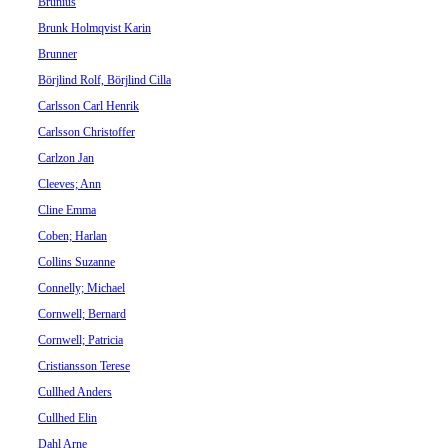
Brunius
Brunk Holmqvist Karin
Brunner
Börjlind Rolf, Börjlind Cilla
Carlsson Carl Henrik
Carlsson Christoffer
Carlzon Jan
Cleeves; Ann
Cline Emma
Coben; Harlan
Collins Suzanne
Connelly; Michael
Cornwell; Bernard
Cornwell; Patricia
Cristiansson Terese
Cullhed Anders
Cullhed Elin
Dahl Arne