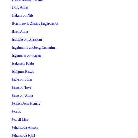
Holt; Anne
Håkanson Nils
Ibrahimovic Zlatan, Lagercrantz
Ihrén Anna
Indridason; Arnaldur
Ingelman-Sundberg Catharina
Ingemarsson; Kajsa
Isaksson Tobbe
Ishiguro Kazuo
Jackson Stina
Jansson Tove
Jansson; Anna
Jensen Jens Henrik
Jersild
Jewell Lisa
Johansson Anders
Johansson Kjell