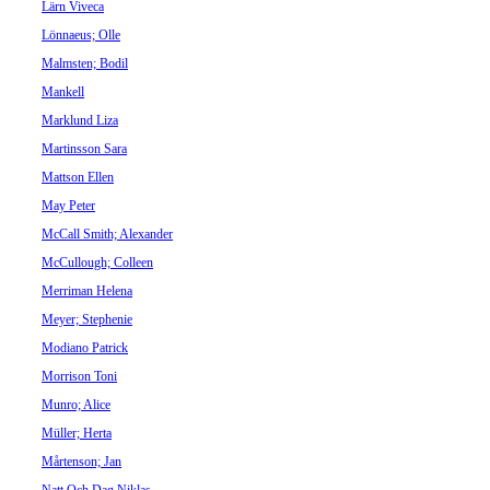
Lärn Viveca
Lönnaeus; Olle
Malmsten; Bodil
Mankell
Marklund Liza
Martinsson Sara
Mattson Ellen
May Peter
McCall Smith; Alexander
McCullough; Colleen
Merriman Helena
Meyer; Stephenie
Modiano Patrick
Morrison Toni
Munro; Alice
Müller; Herta
Mårtenson; Jan