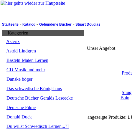
Startseite
»
Katalog
»
Gebundene Bücher
»
Stuart Douglas
Kategorien
Asterix
Unser Angebot
Astrid Lindgren
Basteln-Malen-Lernen
CD Musik und mehr
Prod
Danske böger
Das schwedische Königshaus
Shug
Bain
Deutsche Bücher Geralds Leseecke
Deutsche Filme
Donald Duck
angezeigte Produkte:
1
Du willst Schwedisch Lernen...??