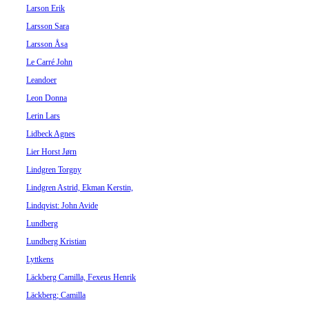
Larson Erik
Larsson Sara
Larsson Åsa
Le Carré John
Leandoer
Leon Donna
Lerin Lars
Lidbeck Agnes
Lier Horst Jørn
Lindgren Torgny
Lindgren Astrid, Ekman Kerstin,
Lindqvist: John Avide
Lundberg
Lundberg Kristian
Lyttkens
Läckberg Camilla, Fexeus Henrik
Läckberg; Camilla