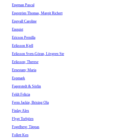
Engman Pascal
Engström Thomas, Margit Richert
Engvall Caroline
Enquist
Ericson Pernilla
Eriksson Kjell
Eriksson Sven-Göran, Lövgren Ste
Eriksson; Therese
Ernestam; Maria
Espmark
Fagerstedt & Sörlin
Feldt Felicia
Ferm Jackie, Brising Ola
Finlay Alex
Flygt Torbjörn
Fogelberg; Täppas
Follett Ken