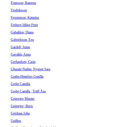
Fransson; Ramona
Fredriksson
Frostenson; Katarina
Fröberg Idling Peter
Gabaldon; Diana
Gabrielsson; Eva
Gardell; Jonas
Gavalda; Anna
Gerhardsen; Carin
Ghazale Nadim ,Nygren Sara
Grahn-Hinnfors Gunilla
Grebe Camilla
Grebe Camilla , Träff Åsa
Grigoriev Maxim
Grigorjev; Boris
Grisham John
Guillou