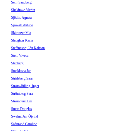
Sem-Sandberg
Sheldrake Merlin
Sjödin; Agneta
Sjöwall Wahlöö
Skäringer Mia
Slaughter Karin
Stefánsson; Jón Kalman
Sten; Viveca
Stenberg
Stocklassa Jan
Stridsberg Sara
Ström-Billing, Inger
Strömberg Sara
Strömquist Liv
Stuart Douglas
Swahn; Jan-Öjvind
Säfstrand Caroline