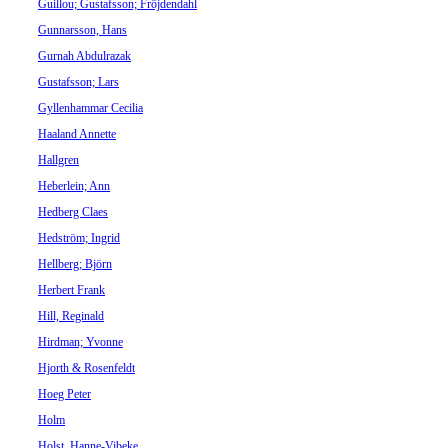
Guillou; Gustafsson; Fröjdendahl
Gunnarsson, Hans
Gurnah Abdulrazak
Gustafsson; Lars
Gyllenhammar Cecilia
Haaland Annette
Hallgren
Heberlein; Ann
Hedberg Claes
Hedström; Ingrid
Hellberg; Björn
Herbert Frank
Hill, Reginald
Hirdman; Yvonne
Hjorth & Rosenfeldt
Hoeg Peter
Holm
Holst, Hanne-Vibeke