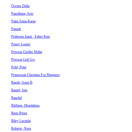
Owens Delia
Paasilinna; Arto
Palm Anna-Karin
Pamuk
Pedersen Janni , Faber Kim
Penny Louise
Persson Giolito Malin
Persson Leif Gw
Pohl; Peter
Prinsessan Christina Fru Magnuso
Ragde; Anne B
Ramel; Stig
Ranelid
Ribbing; Magdalena
Rietz Björn
Riley Lucinda
Roberts; Nora