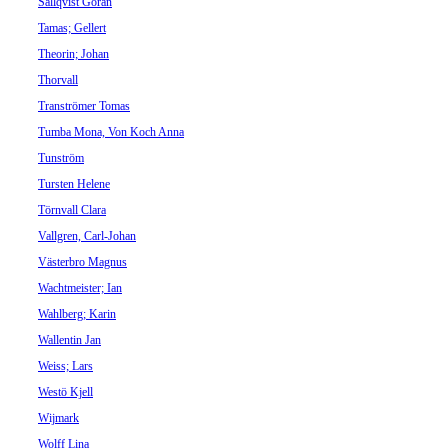
Sällqvist Göran
Tamas; Gellert
Theorin; Johan
Thorvall
Tranströmer Tomas
Tumba Mona, Von Koch Anna
Tunström
Tursten Helene
Törnvall Clara
Vallgren, Carl-Johan
Västerbro Magnus
Wachtmeister; Ian
Wahlberg; Karin
Wallentin Jan
Weiss; Lars
Westö Kjell
Wijmark
Wolff Lina