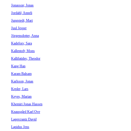
Jonasson; Jonas
Jordahl; Anneli
Jungstedt; Mari
Juul Jesper
Jörgensdotter, Anna
Kadefors; Sara
Kallentoft; Mons
Kallifatides; Theodor
Kang Han
Karam Balsam
Karlsson, Jonas
Kepler, Lars
Keyes, Marian
Khemiri Jonas Hassen
Knausgård Karl Ove
Lagercrantz David
Lapidus Jens