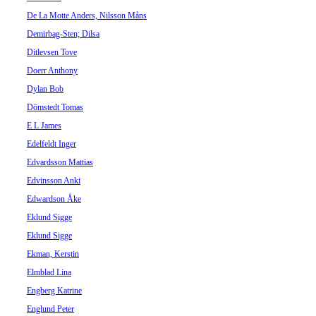
De La Motte Anders, Nilsson Måns
Demirbag-Sten; Dilsa
Ditlevsen Tove
Doerr Anthony
Dylan Bob
Dömstedt Tomas
E L James
Edelfeldt Inger
Edvardsson Mattias
Edvinsson Anki
Edwardson Åke
Eklund Sigge
Eklund Sigge
Ekman, Kerstin
Elmblad Lina
Engberg Katrine
Englund Peter