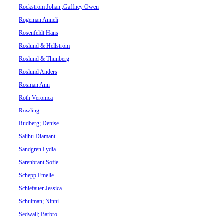
Rockström Johan ,Gaffney Owen
Rogeman Anneli
Rosenfeldt Hans
Roslund & Hellström
Roslund & Thunberg
Roslund Anders
Rosman Ann
Roth Veronica
Rowling
Rudberg; Denise
Salihu Diamant
Sandgren Lydia
Sarenbrant Sofie
Schepp Emelie
Schiefauer Jessica
Schulman; Ninni
Sedwall; Barbro