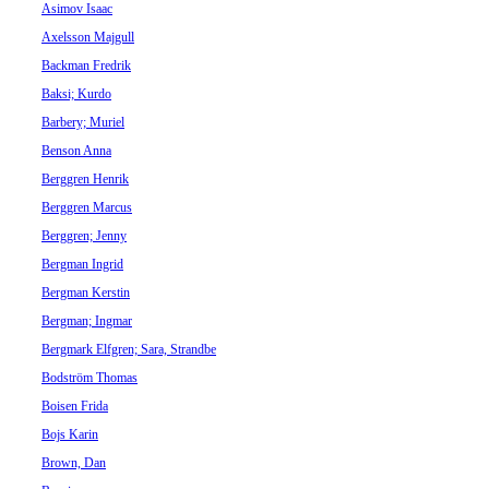
Asimov Isaac
Axelsson Majgull
Backman Fredrik
Baksi; Kurdo
Barbery; Muriel
Benson Anna
Berggren Henrik
Berggren Marcus
Berggren; Jenny
Bergman Ingrid
Bergman Kerstin
Bergman; Ingmar
Bergmark Elfgren; Sara, Strandbe
Bodström Thomas
Boisen Frida
Bojs Karin
Brown, Dan