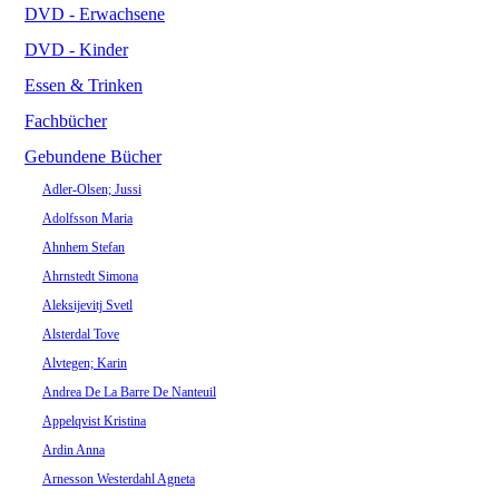
DVD - Erwachsene
DVD - Kinder
Essen & Trinken
Fachbücher
Gebundene Bücher
Adler-Olsen; Jussi
Adolfsson Maria
Ahnhem Stefan
Ahrnstedt Simona
Aleksijevitj Svetl
Alsterdal Tove
Alvtegen; Karin
Andrea De La Barre De Nanteuil
Appelqvist Kristina
Ardin Anna
Arnesson Westerdahl Agneta