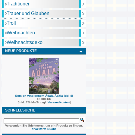
Traditioner
Trauer und Glauben
Troll
Weihnachten
Weihnachtsdeko
NEUE PRODUKTE
Som en vind genom Ådala-Ådala (del 4)
18.00EUR
[inkl. 7% MwSt zzgl.
Versandkosten
]
SCHNELLSUCHE
Verwenden Sie Stichworte, um ein Produkt zu finden.
erweiterte Suche