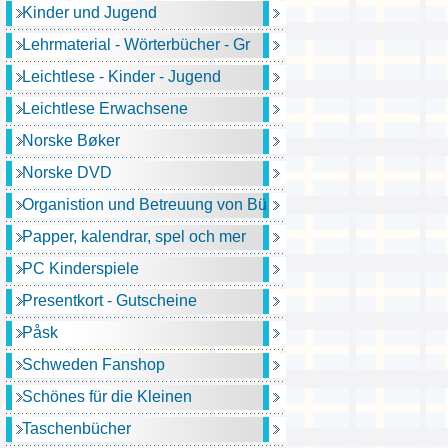
Kinder und Jugend
Lehrmaterial - Wörterbücher - Gr
Leichtlese - Kinder - Jugend
Leichtlese Erwachsene
Norske Bøker
Norske DVD
Organistion und Betreuung von Bü
Papper, kalendrar, spel och mer
PC Kinderspiele
Presentkort - Gutscheine
Påsk
Schweden Fanshop
Schönes für die Kleinen
Taschenbücher