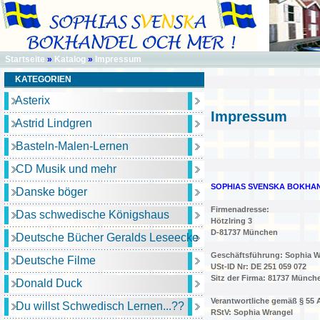
Startseite
»
Katalog
»
Impressum
KATEGORIEN
Asterix
Impressum
Astrid Lindgren
Basteln-Malen-Lernen
CD Musik und mehr
SOPHIAS SVENSKA BOKHAN
Danske böger
Firmenadresse:
Das schwedische Königshaus
Hötzlring 3
D-81737 München
Deutsche Bücher Geralds Leseecke
Geschäftsführung: Sophia W
Deutsche Filme
USt-ID Nr: DE 251 059 072
Sitz der Firma: 81737 Münch
Donald Duck
Verantwortliche gemäß § 55 
Du willst Schwedisch Lernen...??
RStV: Sophia Wrangel