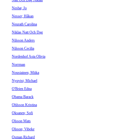
Natt Och Dag Niklas
Nesbø; Jo
Nesser; Håkan
Neurath Carolina
Niklas Natt Och Dag
Nilsson Anders
Nilsson Cecilia
Nordenhof Asta Olivia
Norrman
Nousiainen; Miika
Nyqvist; Michael
O'Brien Edna
Obama Barack
Ohlsson Kristina
Oksanen; Sofi
Olsson Mats
Olsson; Vibeke
Osman Richard