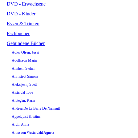
DVD - Erwachsene
DVD - Kinder
Essen & Trinken
Fachbücher
Gebundene Bücher
Adler-Olsen; Jussi
Adolfsson Maria
Ahnhem Stefan
Ahrnstedt Simona
Aleksijevitj Svetl
Alsterdal Tove
Alvtegen; Karin
Andrea De La Barre De Nanteuil
Appelqvist Kristina
Ardin Anna
Arnesson Westerdahl Agneta