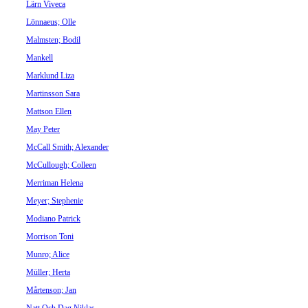
Lärn Viveca
Lönnaeus; Olle
Malmsten; Bodil
Mankell
Marklund Liza
Martinsson Sara
Mattson Ellen
May Peter
McCall Smith; Alexander
McCullough; Colleen
Merriman Helena
Meyer; Stephenie
Modiano Patrick
Morrison Toni
Munro; Alice
Müller; Herta
Mårtenson; Jan