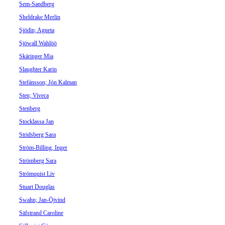
Sem-Sandberg
Sheldrake Merlin
Sjödin; Agneta
Sjöwall Wahlöö
Skäringer Mia
Slaughter Karin
Stefánsson; Jón Kalman
Sten; Viveca
Stenberg
Stocklassa Jan
Stridsberg Sara
Ström-Billing, Inger
Strömberg Sara
Strömquist Liv
Stuart Douglas
Swahn; Jan-Öjvind
Säfstrand Caroline