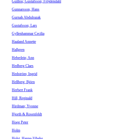
Guillou; Gustafsson; Fröjdendahl
Gunnarsson, Hans
Gurnah Abdulrazak
Gustafsson; Lars
Gyllenhammar Cecilia
Haaland Annette
Hallgren
Heberlein; Ann
Hedberg Claes
Hedström; Ingrid
Hellberg; Björn
Herbert Frank
Hill, Reginald
Hirdman; Yvonne
Hjorth & Rosenfeldt
Hoeg Peter
Holm
Holst, Hanne-Vibeke