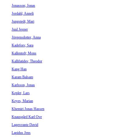
Jonasson; Jonas
Jordahl; Anneli
Jungstedt; Mari
Juul Jesper
Jörgensdotter, Anna
Kadefors; Sara
Kallentoft; Mons
Kallifatides; Theodor
Kang Han
Karam Balsam
Karlsson, Jonas
Kepler, Lars
Keyes, Marian
Khemiri Jonas Hassen
Knausgård Karl Ove
Lagercrantz David
Lapidus Jens