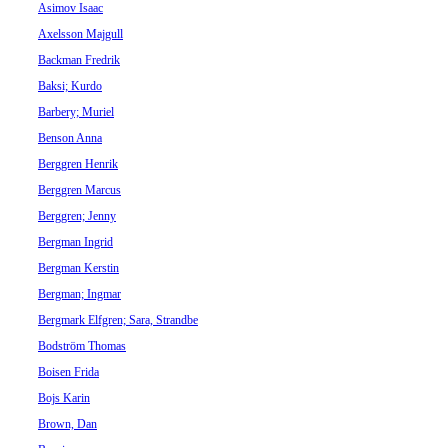
Asimov Isaac
Axelsson Majgull
Backman Fredrik
Baksi; Kurdo
Barbery; Muriel
Benson Anna
Berggren Henrik
Berggren Marcus
Berggren; Jenny
Bergman Ingrid
Bergman Kerstin
Bergman; Ingmar
Bergmark Elfgren; Sara, Strandbe
Bodström Thomas
Boisen Frida
Bojs Karin
Brown, Dan