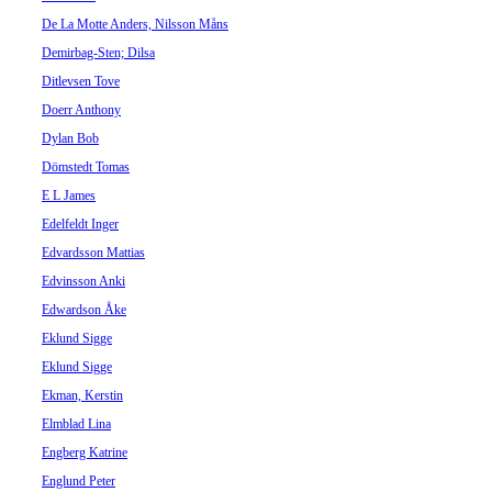
De La Motte Anders, Nilsson Måns
Demirbag-Sten; Dilsa
Ditlevsen Tove
Doerr Anthony
Dylan Bob
Dömstedt Tomas
E L James
Edelfeldt Inger
Edvardsson Mattias
Edvinsson Anki
Edwardson Åke
Eklund Sigge
Eklund Sigge
Ekman, Kerstin
Elmblad Lina
Engberg Katrine
Englund Peter