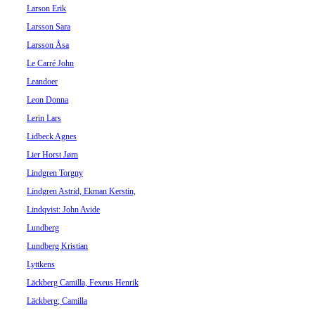
Larson Erik
Larsson Sara
Larsson Åsa
Le Carré John
Leandoer
Leon Donna
Lerin Lars
Lidbeck Agnes
Lier Horst Jørn
Lindgren Torgny
Lindgren Astrid, Ekman Kerstin,
Lindqvist: John Avide
Lundberg
Lundberg Kristian
Lyttkens
Läckberg Camilla, Fexeus Henrik
Läckberg; Camilla