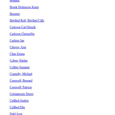
Brunius
Brunk Holmqvist Karin
Brunner
Börjlind Rolf, Börjlind Cilla
Carlsson Carl Henrik
Carlsson Christoffer
Carlzon Jan
Cleeves; Ann
Cline Emma
Coben; Harlan
Collins Suzanne
Connelly; Michael
Cornwell; Bernard
Cornwell; Patricia
Cristiansson Terese
Cullhed Anders
Cullhed Elin
Dahl Arne