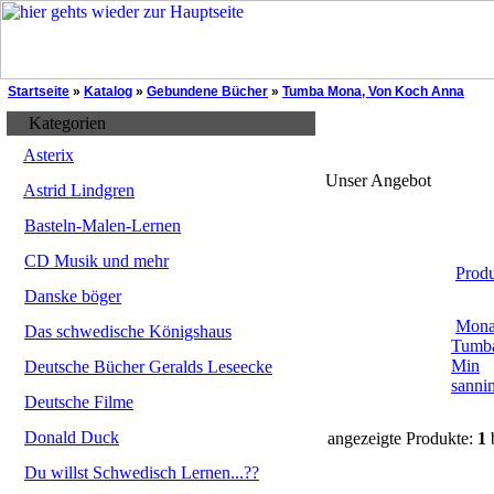
Startseite
»
Katalog
»
Gebundene Bücher
»
Tumba Mona, Von Koch Anna
Kategorien
Asterix
Unser Angebot
Astrid Lindgren
Basteln-Malen-Lernen
CD Musik und mehr
Prod
Danske böger
Mon
Das schwedische Königshaus
Tumba
Min
Deutsche Bücher Geralds Leseecke
sanni
Deutsche Filme
Donald Duck
angezeigte Produkte:
1
Du willst Schwedisch Lernen...??