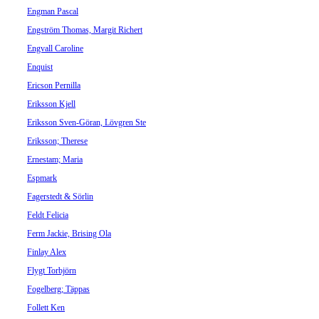
Engman Pascal
Engström Thomas, Margit Richert
Engvall Caroline
Enquist
Ericson Pernilla
Eriksson Kjell
Eriksson Sven-Göran, Lövgren Ste
Eriksson; Therese
Ernestam; Maria
Espmark
Fagerstedt & Sörlin
Feldt Felicia
Ferm Jackie, Brising Ola
Finlay Alex
Flygt Torbjörn
Fogelberg; Täppas
Follett Ken