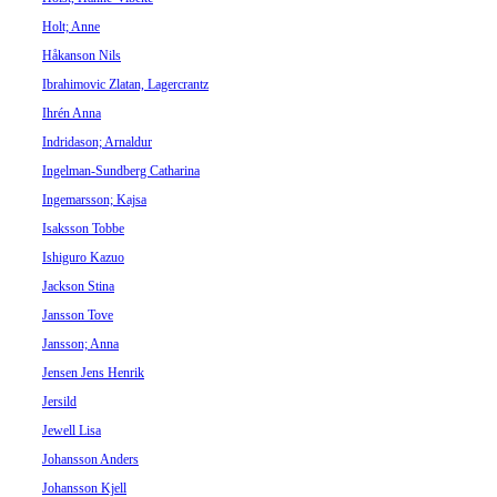
Holt; Anne
Håkanson Nils
Ibrahimovic Zlatan, Lagercrantz
Ihrén Anna
Indridason; Arnaldur
Ingelman-Sundberg Catharina
Ingemarsson; Kajsa
Isaksson Tobbe
Ishiguro Kazuo
Jackson Stina
Jansson Tove
Jansson; Anna
Jensen Jens Henrik
Jersild
Jewell Lisa
Johansson Anders
Johansson Kjell