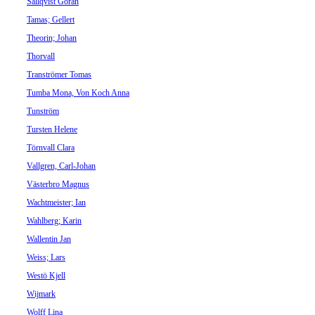
Sällqvist Göran
Tamas; Gellert
Theorin; Johan
Thorvall
Tranströmer Tomas
Tumba Mona, Von Koch Anna
Tunström
Tursten Helene
Törnvall Clara
Vallgren, Carl-Johan
Västerbro Magnus
Wachtmeister; Ian
Wahlberg; Karin
Wallentin Jan
Weiss; Lars
Westö Kjell
Wijmark
Wolff Lina