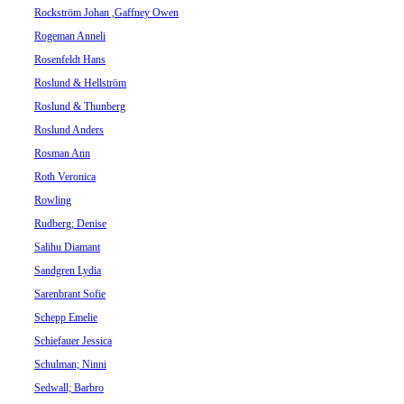
Rockström Johan ,Gaffney Owen
Rogeman Anneli
Rosenfeldt Hans
Roslund & Hellström
Roslund & Thunberg
Roslund Anders
Rosman Ann
Roth Veronica
Rowling
Rudberg; Denise
Salihu Diamant
Sandgren Lydia
Sarenbrant Sofie
Schepp Emelie
Schiefauer Jessica
Schulman; Ninni
Sedwall; Barbro