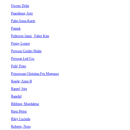
Owens Delia
Paasilinna; Arto
Palm Anna-Karin
Pamuk
Pedersen Janni , Faber Kim
Penny Louise
Persson Giolito Malin
Persson Leif Gw
Pohl; Peter
Prinsessan Christina Fru Magnuso
Ragde; Anne B
Ramel; Stig
Ranelid
Ribbing; Magdalena
Rietz Björn
Riley Lucinda
Roberts; Nora