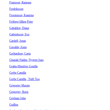
Fransson; Ramona
Fredriksson
Frostenson; Katarina
Fröberg Idling Peter
Gabaldon; Diana
Gabrielsson; Eva
Gardell; Jonas
Gavalda; Anna
Gerhardsen; Carin
Ghazale Nadim ,Nygren Sara
Grahn-Hinnfors Gunilla
Grebe Camilla
Grebe Camilla , Träff Åsa
Grigoriev Maxim
Grigorjev; Boris
Grisham John
Guillou