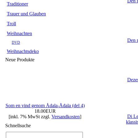
Den h
Traditioner
Trauer und Glauben
Troll
Weihnachten
Den m
DVD
Weihnachtsdeko
Neue Produkte
Dezem
Som en vind genom Ådala-Ådala (del 4)
18.00EUR
Di Le
[inkl. 7% MwSt zzgl.
Versandkosten
]
klassi
Schnellsuche