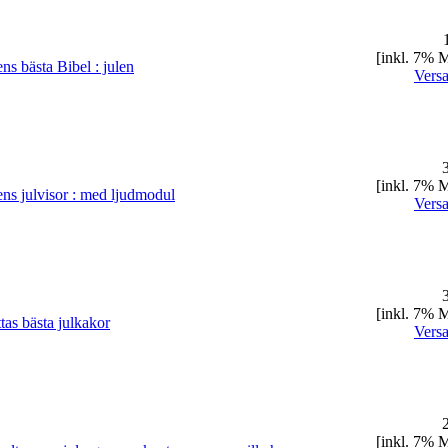
1
[inkl. 7% 
ns bästa Bibel : julen
Vers
3
[inkl. 7% 
ns julvisor : med ljudmodul
Vers
3
[inkl. 7% 
ttas bästa julkakor
Vers
2
[inkl. 7% 