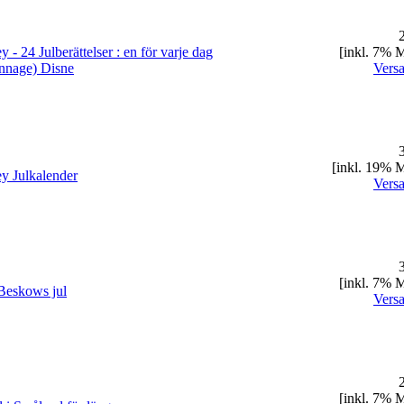
2
y - 24 Julberättelser : en för varje dag
[inkl. 7% 
onnage) Disne
Vers
3
[inkl. 19% 
y Julkalender
Vers
3
[inkl. 7% 
Beskows jul
Vers
2
[inkl. 7% 