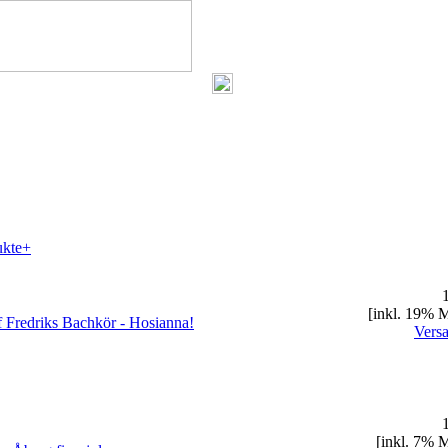
ukte+
1
[inkl. 19% 
 Fredriks Bachkör - Hosianna!
Vers
1
[inkl. 7% 