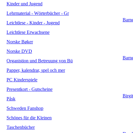
Kinder und Jugend
Lehrmaterial - Wörterbücher - Gr
Barne
Leichtlese - Kinder - Jugend
Leichtlese Erwachsene
Norske Bøker
Norske DVD
Barne
Organistion und Betreuung von Bü
Papper, kalendrar, spel och mer
PC Kinderspiele
Presentkort - Gutscheine
Birgi
Påsk
Schweden Fanshop
Schönes für die Kleinen
Taschenbücher