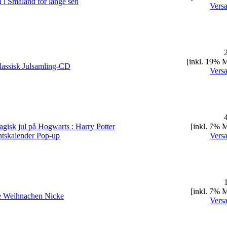
l i Småland för länge sen
Vers
2
[inkl. 19% 
assisk Julsamling-CD
Vers
4
gisk jul på Hogwarts : Harry Potter
[inkl. 7% 
tskalender Pop-up
Vers
1
[inkl. 7% 
e Weihnachen Nicke
Vers