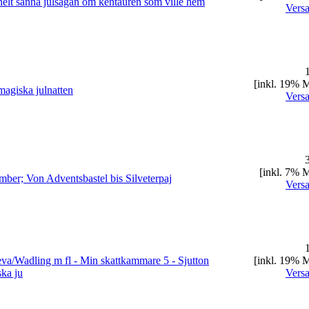
elt sanna julsagan om kentauren som ville hem
Vers
1
[inkl. 19% 
agiska julnatten
Vers
3
[inkl. 7% 
ber; Von Adventsbastel bis Silveterpaj
Vers
1
va/Wadling m fl - Min skattkammare 5 - Sjutton
[inkl. 19% 
ska ju
Vers