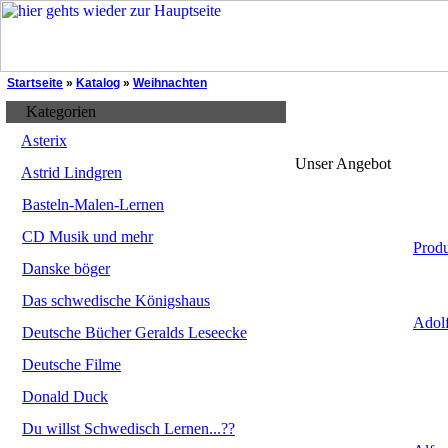
Startseite
»
Katalog
»
Weihnachten
Kategorien
Asterix
Unser Angebot
Astrid Lindgren
Basteln-Malen-Lernen
CD Musik und mehr
Prod
Danske böger
Das schwedische Königshaus
Adolf
Deutsche Bücher Geralds Leseecke
Deutsche Filme
Donald Duck
Du willst Schwedisch Lernen...??